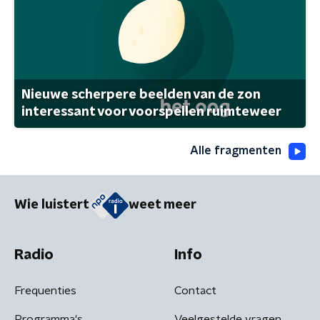
Nieuwe scherpere beelden van de zon
interessant voor voorspellen ruimteweer
Alle fragmenten
Wie luistert
weet meer
Radio
Info
Frequenties
Contact
Programma's
Veelgestelde vragen