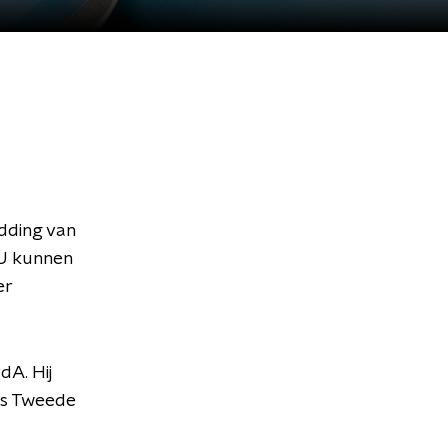
dding van
EU kunnen
er
dA. Hij
ls Tweede