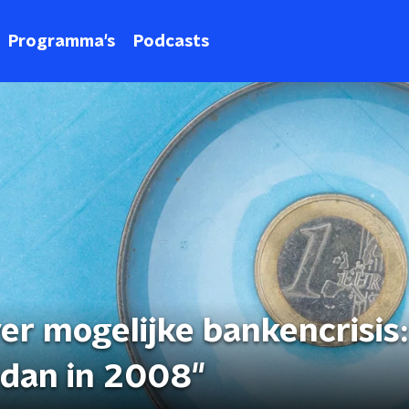
Programma's
Podcasts
er mogelijke bankencrisis:
 dan in 2008"