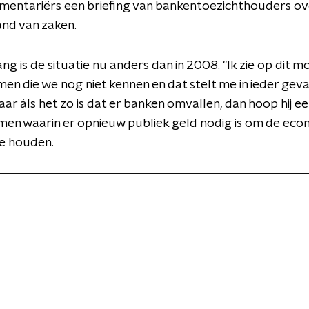
mentariërs een briefing van bankentoezichthouders ov
and van zaken.
ng is de situatie nu anders dan in 2008. "Ik zie op dit 
en die we nog niet kennen en dat stelt me in ieder geva
aar áls het zo is dat er banken omvallen, dan hoop hij ee
en waarin er opnieuw publiek geld nodig is om de eco
te houden.