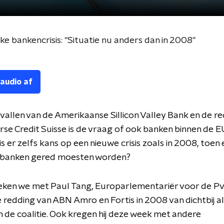
e bankencrisis: "Situatie nu anders dan in 2008"
 audio af
allen van de Amerikaanse Sillicon Valley Bank en de re
rse Credit Suisse is de vraag of ook banken binnen de 
 is er zelfs kans op een nieuwe crisis zoals in 2008, toen 
banken gered moesten worden?
eken we met Paul Tang, Europarlementariër voor de Pv
redding van ABN Amro en Fortis in 2008 van dichtbij a
n de coalitie. Ook kregen hij deze week met andere