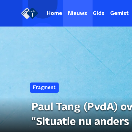
Home
Nieuws
Gids
Gemist
Fragment
Paul Tang (PvdA) ov
"Situatie nu anders