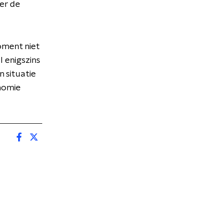
er de
moment niet
l enigszins
n situatie
nomie