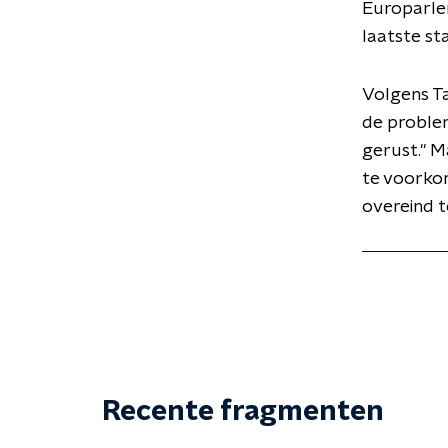
Europarle
laatste st
Volgens Ta
de problem
gerust." M
te voorkom
overeind 
Recente fragmenten