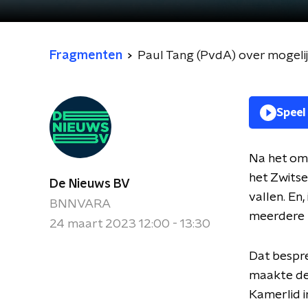
Fragmenten
Paul Tang (PvdA) over mogelijk
Speel
Na het omv
het Zwitse
De Nieuws BV
vallen. En,
BNNVARA
meerdere 
24 maart 2023 12:00 - 13:30
Dat bespr
maakte de 
Kamerlid i