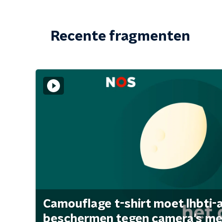
Recente fragmenten
Camouflage t-shirt moet lhbti-
beschermen tegen camera's met 