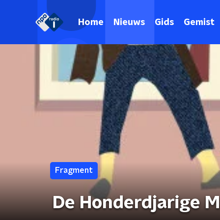
Home
Nieuws
Gids
Gemist
Fragment
De Honderdjarige M