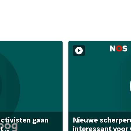
activisten gaan
Nieuwe scherpere
...
interessant voor