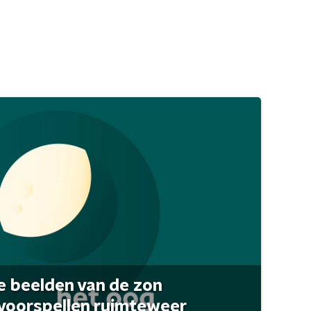
 beelden van de zon
 voorspellen ruimteweer