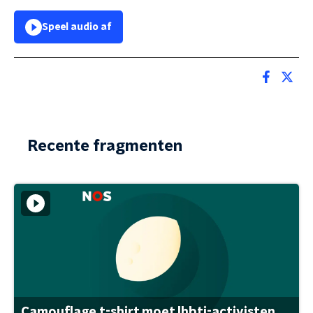
Speel audio af
Recente fragmenten
Camouflage t-shirt moet lhbti-activisten