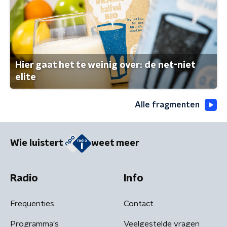
Hier gaat het te weinig over: de net-niet
elite
Alle fragmenten
Wie luistert
weet meer
Radio
Info
Frequenties
Contact
Programma's
Veelgestelde vragen