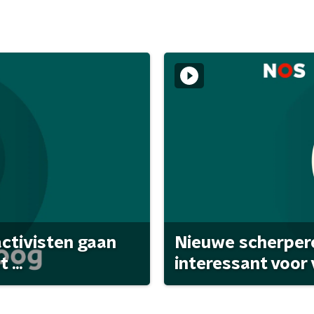
activisten gaan
Nieuwe scherpere
...
interessant voor