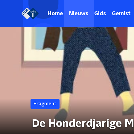
Home
Nieuws
Gids
Gemist
Fragment
De Honderdjarige M