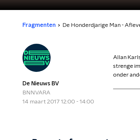
Fragmenten
De Honderdjarige Man - Aflev
Allan Karl
strenge i
onder ande
De Nieuws BV
BNNVARA
14 maart 2017 12:00 - 14:00