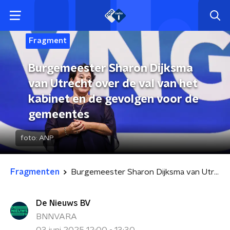
Fragment
Burgemeester Sharon Dijksma
van Utrecht over de val van het
kabinet en de gevolgen voor de
gemeentes
foto:
ANP
Fragmenten
Burgemeester Sharon Dijksma van Utrecht over de val van het kabinet en de gevolgen voor de gemeentes
De Nieuws BV
BNNVARA