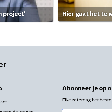
 project'
Hier gaat het te w
er
o
Abonneer je op o
Elke zaterdag het beste
act