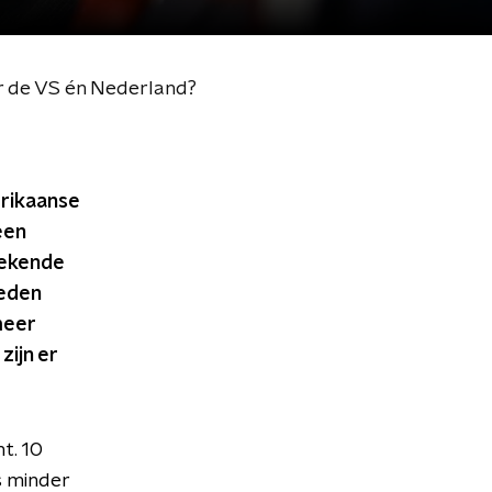
r de VS én Nederland?
rikaanse
een
bekende
reden
meer
 zijn er
t. 10
s minder