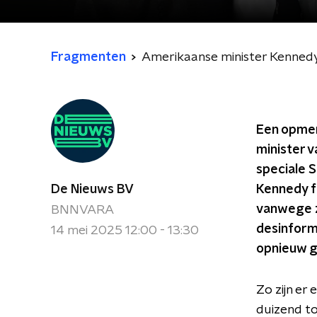
Fragmenten
Amerikaanse minister Kennedy
Een opmer
minister 
speciale 
De Nieuws BV
Kennedy fa
vanwege z
BNNVARA
desinform
14 mei 2025 12:00 - 13:30
opnieuw gr
Zo zijn er
duizend to