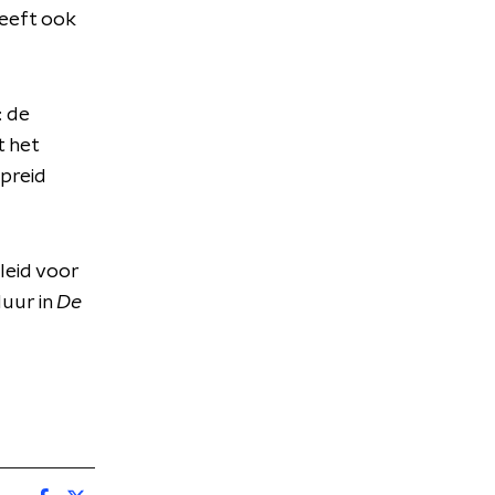
heeft ook
: de
t het
spreid
leid voor
uur in
De