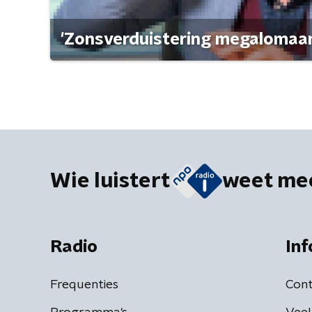
'Zonsverduistering megalomaan
Wie luistert
weet me
Radio
Inf
Frequenties
Cont