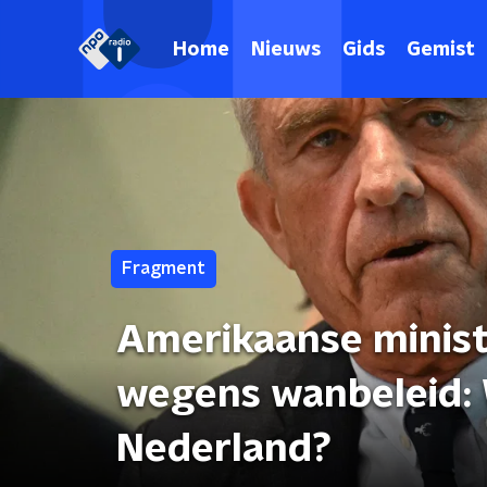
Home
Nieuws
Gids
Gemist
Fragment
Amerikaanse minist
wegens wanbeleid: 
Nederland?