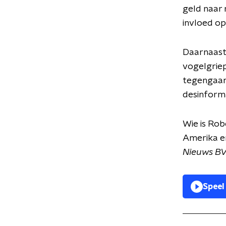
geld naar 
invloed op
Daarnaast 
vogelgriep
tegengaan 
desinform
Wie is Rob
Amerika e
Nieuws B
Speel