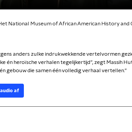
et National Museum of African American History and 
ergens anders zulke indrukwekkende vertelvormen gezi
ijke én heroïsche verhalen tegelijkertijd”, zegt Massih Hut
 één gebouw die samen één volledig verhaal vertellen.”
 audio af