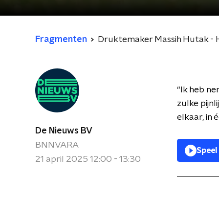
Fragmenten
Druktemaker Massih Hutak - H
“Ik heb n
zulke pijnl
elkaar, in
De Nieuws BV
BNNVARA
Speel
21 april 2025 12:00 - 13:30