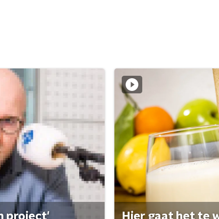
 project'
Hier gaat het te w