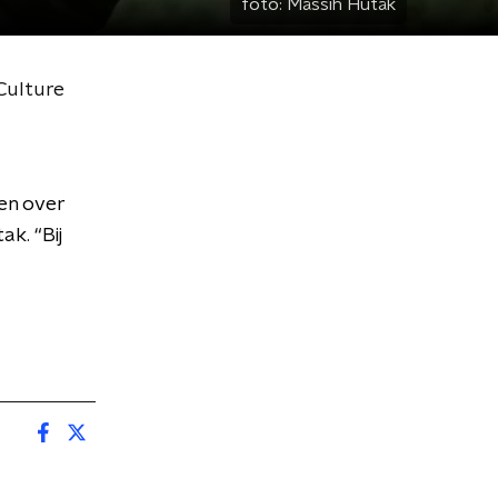
foto:
Massih Hutak
Culture
en over
ak. “Bij