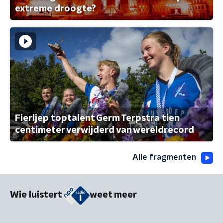
extreme droogte?
Fierljep toptalent Germ Terpstra tien
centimeter verwijderd van wereldrecord
Alle fragmenten
Wie luistert
weet meer