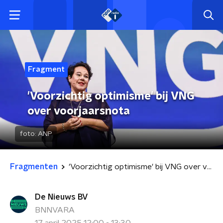
Fragment
'Voorzichtig optimisme' bij VNG
over voorjaarsnota
foto:
ANP
Fragmenten
'Voorzichtig optimisme' bij VNG over voorjaarsnota
De Nieuws BV
BNNVARA