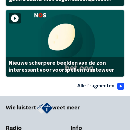
Nieuwe scherpere beelden van de zon
interessant voor voorspellen ruimteweer
Alle fragmenten
Wie luistert
weet meer
Radio
Info