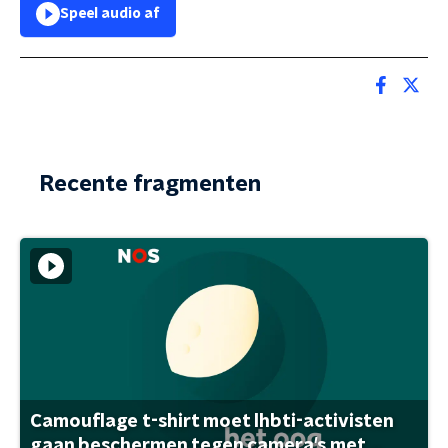
Speel audio af
Recente fragmenten
Camouflage t-shirt moet lhbti-activisten
gaan beschermen tegen camera's met ...