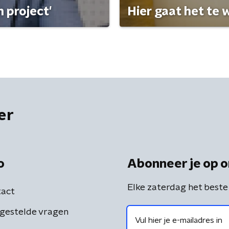
 project'
Hier gaat het te w
er
o
Abonneer je op o
Elke zaterdag het beste
act
gestelde vragen