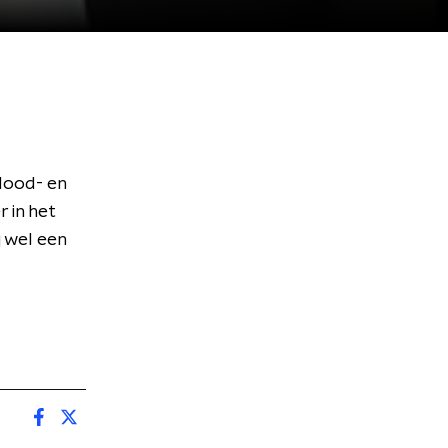
dood- en
 in het
j wel een