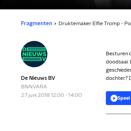
Fragmenten
Druktemaker Elfie Tromp - P
Besturen o
doodsaai. 
geschieden
De Nieuws BV
dochter? D
BNNVARA
27 juni 2018 12:00 - 14:00
Speel