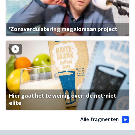
'Zonsverduistering megalomaan project'
Hier gaat het te weinig over: de net-niet
elite
Alle fragmenten