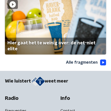
Hier gaat het te weinig over: de net-niet
elite
Alle fragmenten
Wie luistert
weet meer
Radio
Info
Frequenties
Contact