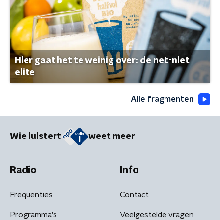
Hier gaat het te weinig over: de net-niet
elite
Alle fragmenten
Wie luistert
weet meer
Radio
Info
Frequenties
Contact
Programma's
Veelgestelde vragen