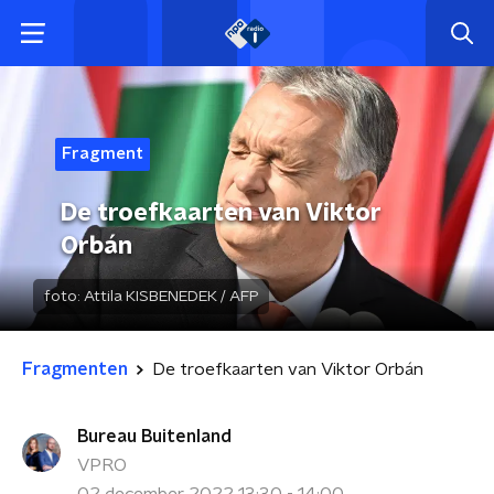
Fragment
De troefkaarten van Viktor
Orbán
foto:
Attila KISBENEDEK / AFP
Fragmenten
De troefkaarten van Viktor Orbán
Bureau Buitenland
VPRO