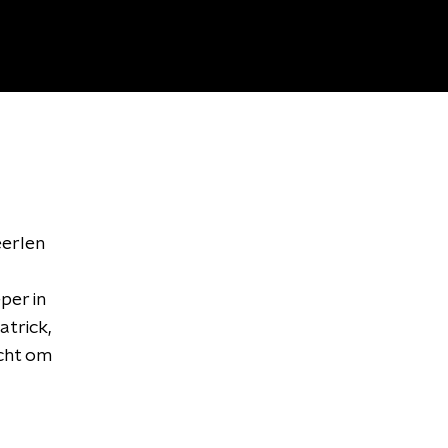
eerlen
per in
atrick,
acht om