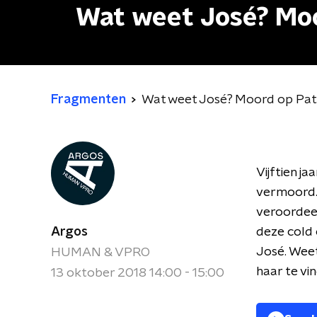
Wat weet José? Moo
Fragmenten
Wat weet José? Moord op Patr
Vijftien j
vermoord.
veroordeeld
Argos
deze cold 
José. Weet
HUMAN & VPRO
haar te vin
13 oktober 2018 14:00 - 15:00