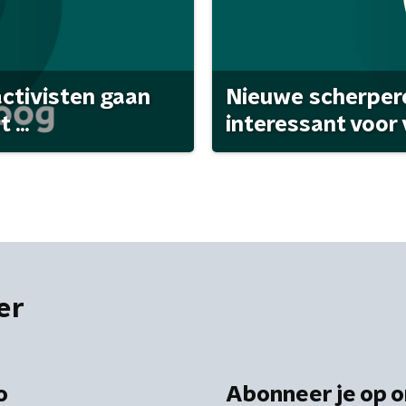
activisten gaan
Nieuwe scherpere
...
interessant voor
er
o
Abonneer je op o