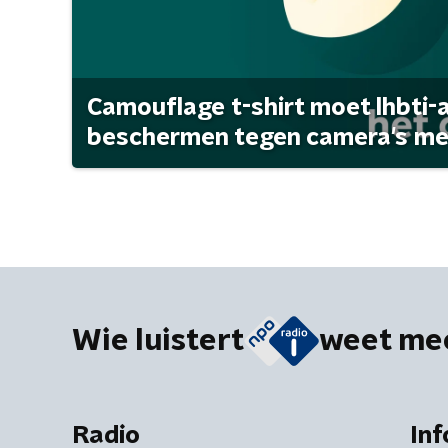
Camouflage t-shirt moet lhbti-
beschermen tegen camera's met 
Wie luistert
weet me
Radio
Inf