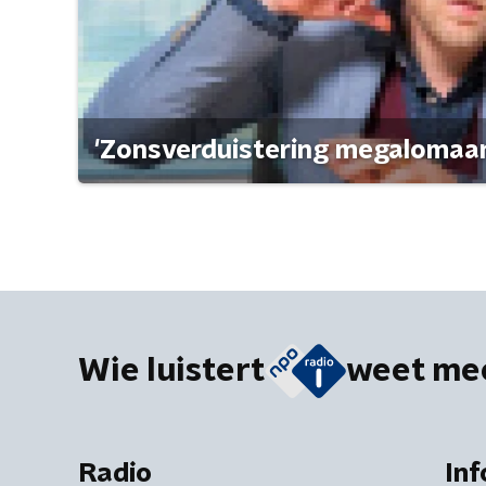
'Zonsverduistering megalomaan
Wie luistert
weet me
Radio
Inf