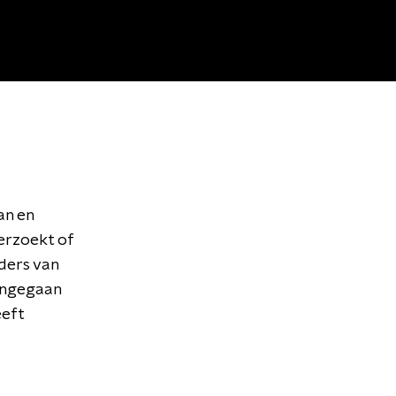
an en
erzoekt of
ders van
aangegaan
eeft