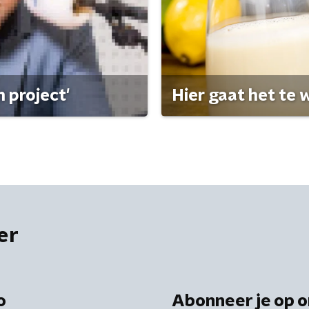
 project'
Hier gaat het te w
er
o
Abonneer je op o