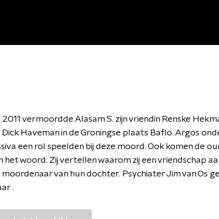
l 2011 vermoordde Alasam S. zijn vriendin Renske Hekm
 Dick Haveman in de Groningse plaats Baflo. Argos ond
siva een rol speelden bij deze moord. Ook komen de ou
 het woord. Zij vertellen waarom zij een vriendschap 
e moordenaar van hun dochter. Psychiater Jim van Os g
r .