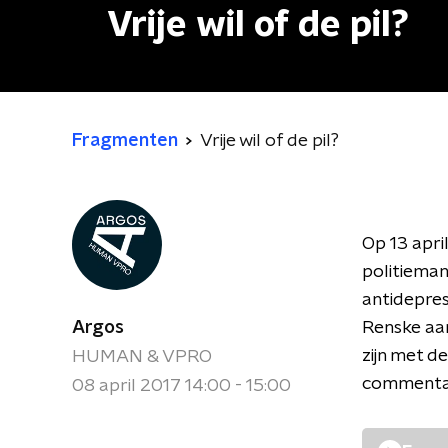
Vrije wil of de pil?
Fragmenten
Vrije wil of de pil?
Op 13 apri
politieman
antidepres
Argos
Renske aan
zijn met d
HUMAN & VPRO
commentaa
08 april 2017 14:00 - 15:00