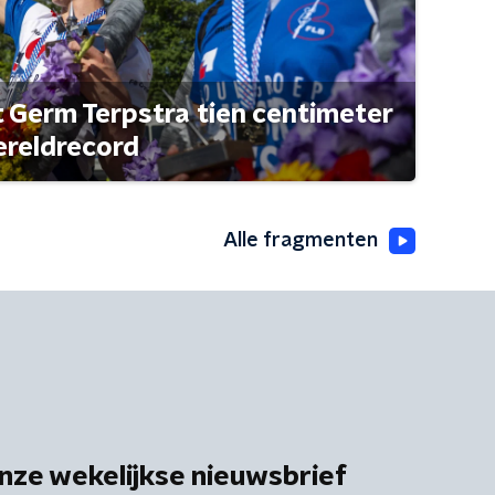
t Germ Terpstra tien centimeter
ereldrecord
Alle fragmenten
nze wekelijkse nieuwsbrief