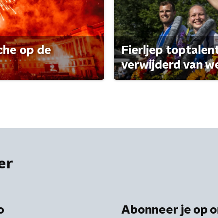
che op de
Fierljep toptalen
verwijderd van w
er
o
Abonneer je op o