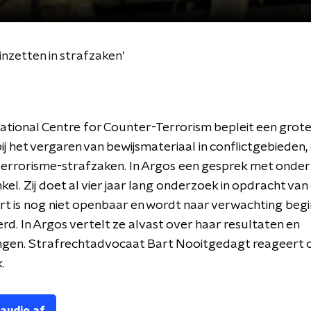
 inzetten in strafzaken’
ational Centre for Counter-Terrorism bepleit een grote
bij het vergaren van bewijsmateriaal in conflictgebieden,
 terrorisme-strafzaken. In Argos een gesprek met onde
nkel. Zij doet al vier jaar lang onderzoek in opdracht van
t is nog niet openbaar en wordt naar verwachting beg
rd. In Argos vertelt ze alvast over haar resultaten en
ngen. Strafrechtadvocaat Bart Nooitgedagt reageert 
.