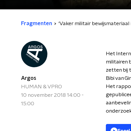
Fragmenten
‘Vaker militair bewijsmateriaal
Het Intern
militairen 
zetten bij
Argos
Bibi van Gi
Het rappor
HUMAN & VPRO
gepublicee
10 november 2018 14:00 -
aanbeveli
15:00
onderzoek