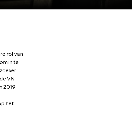
re rol van
 om in te
rzoeker
 de VN.
in 2019
op het