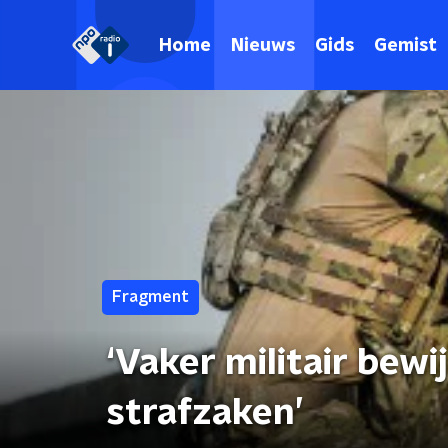
Home
Nieuws
Gids
Gemist
Fragment
‘Vaker militair bewi
strafzaken’