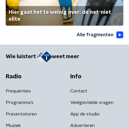
Hier gaat het te weinig over: de net-niet
elite
Alle fragmenten
Wie luistert
weet meer
Radio
Info
Frequenties
Contact
Programma's
Veelgestelde vragen
Presentatoren
App de studio
Muziek
Adverteren