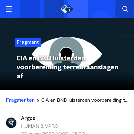
Fragment
CIA en BND luisterden
voorbereiding terreuraanslagen
af
Fragmenten
CIA en BND luisterden voorbereiding terreuraanslagen af
Argos
HUMAN & VPRO