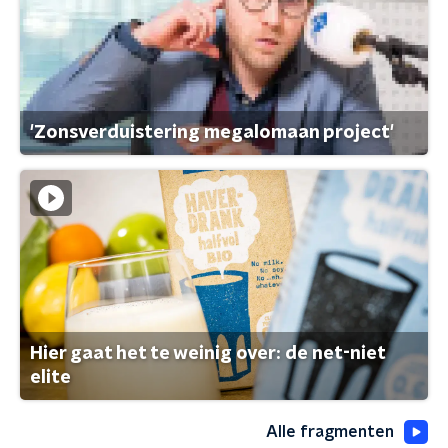
'Zonsverduistering megalomaan project'
Hier gaat het te weinig over: de net-niet
elite
Alle fragmenten