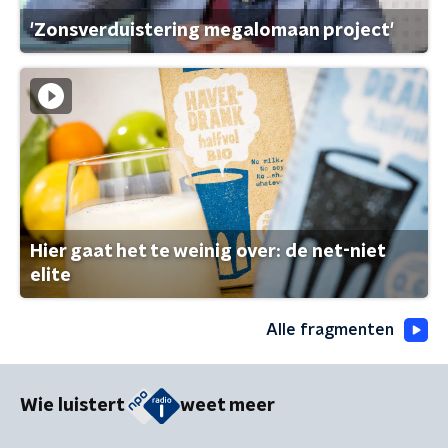
'Zonsverduistering megalomaan project'
Hier gaat het te weinig over: de net-niet
elite
Alle fragmenten
Wie luistert
weet meer