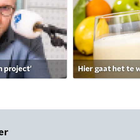
 project'
Hier gaat het te w
er