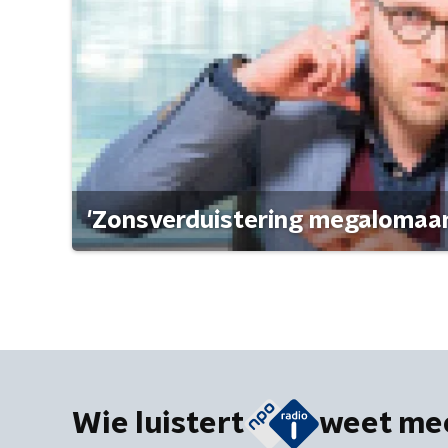
'Zonsverduistering megalomaan
Wie luistert
weet me