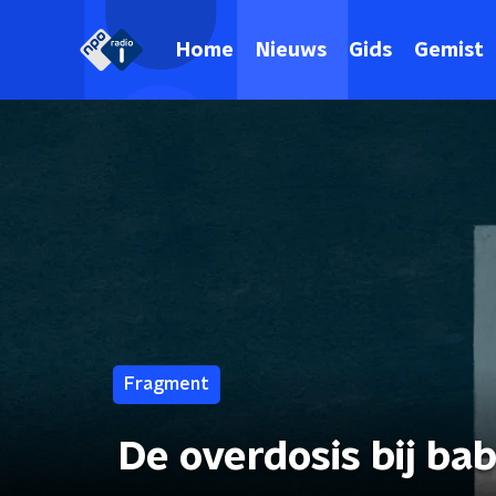
Home
Nieuws
Gids
Gemist
Fragment
De overdosis bij ba