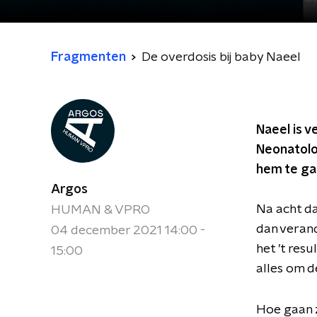
Fragmenten
De overdosis bij baby Naeel
Naeel is v
Neonatolog
hem te gaa
Argos
Na acht da
HUMAN & VPRO
dan verand
04 december 2021 14:00 -
het ’t res
15:00
alles om d
Hoe gaan z