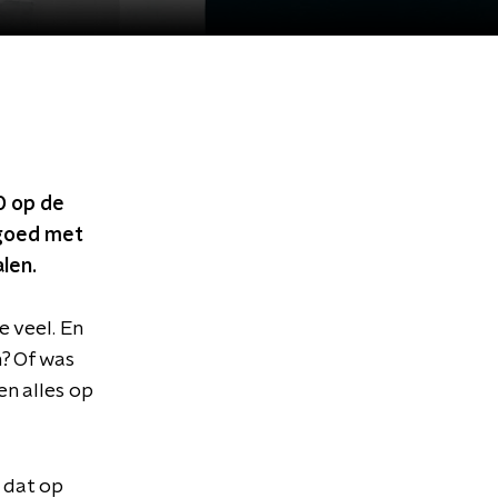
0 op de
 goed met
len.
 veel. En
n? Of was
en alles op
 dat op