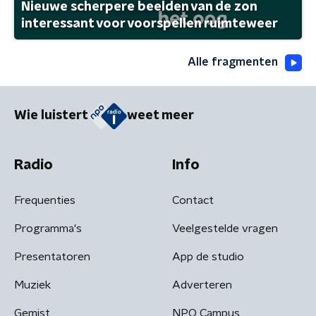
Nieuwe scherpere beelden van de zon
interessant voor voorspellen ruimteweer
Alle fragmenten
Wie luistert
weet meer
Radio
Info
Frequenties
Contact
Programma's
Veelgestelde vragen
Presentatoren
App de studio
Muziek
Adverteren
Gemist
NPO Campus