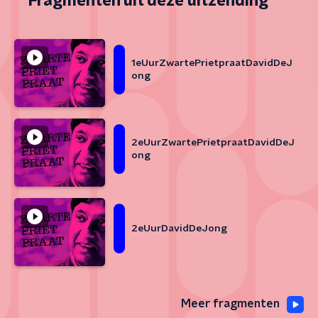
Fragmenten uit deze uitzending
1eUurZwartePrietpraatDavidDeJ
ong
2eUurZwartePrietpraatDavidDeJ
ong
2eUurDavidDeJong
Meer fragmenten