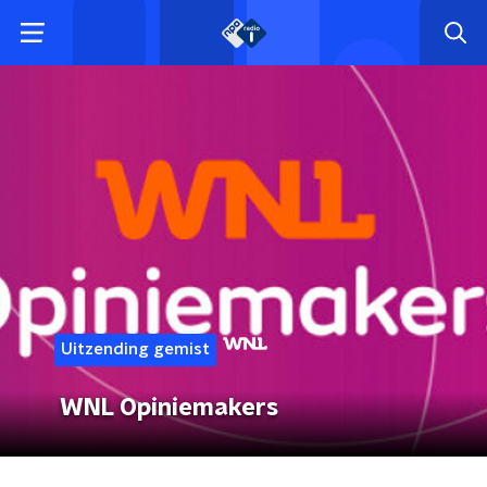
Uitzending gemist
WNL Opiniemakers