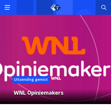
Uitzending gemist
WNL Opiniemakers