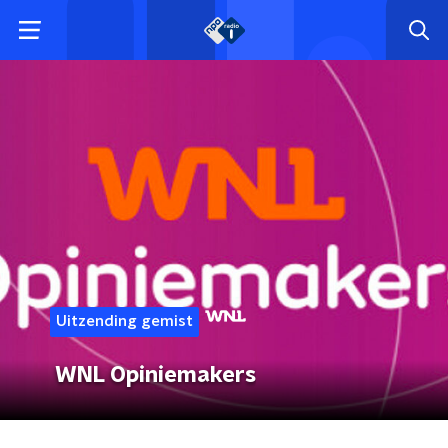
Uitzending gemist
WNL Opiniemakers