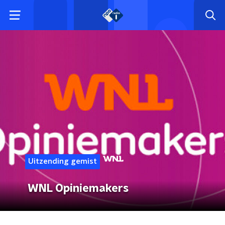
Uitzending gemist
WNL Opiniemakers