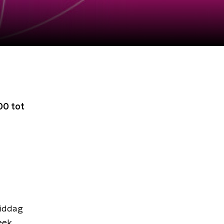
00 tot
middag
eek.