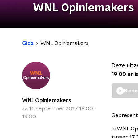
WNL Opiniemakers
Gids
WNL Opiniemakers
Deze uitz
19:00
en i
Binne
WNL Opiniemakers
za 16 september 2017 18:00 -
Gepresent
19:00
In WNL Op
tussen 17.