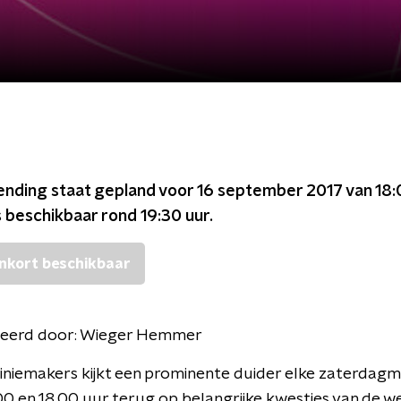
ending staat gepland voor
16 september 2017 van 18:
s beschikbaar rond
19:30
uur.
nkort beschikbaar
eerd door:
Wieger Hemmer
iniemakers kijkt een prominente duider elke zaterdag
00 en 18.00 uur terug op belangrijke kwesties van de w