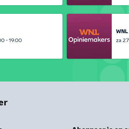
WNL 
00 - 19:00
za 2
er