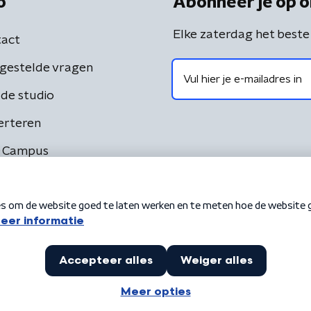
o
Abonneer je op o
Elke zaterdag het beste
act
gestelde vragen
de studio
erteren
 Campus