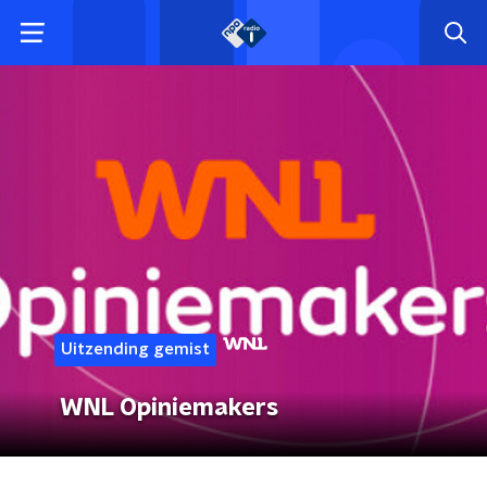
Uitzending gemist
WNL Opiniemakers