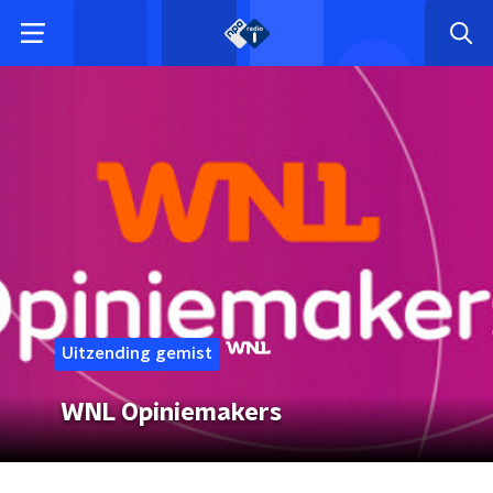
Uitzending gemist
WNL Opiniemakers