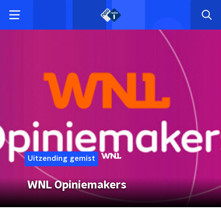
Uitzending gemist
WNL Opiniemakers