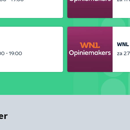
WNL 
00 - 19:00
za 2
er