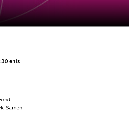
8:30
en is
avond
eek. Samen