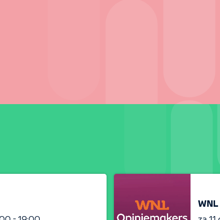
WNL 
:00 - 19:00
za 11