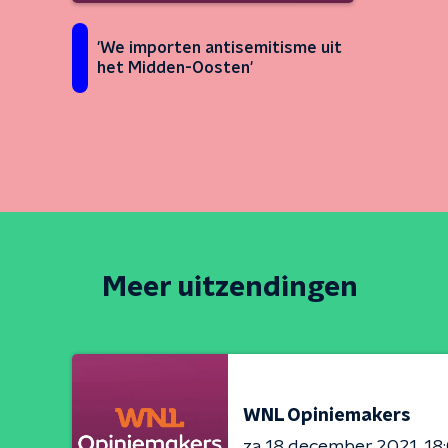
'We importen antisemitisme uit
het Midden-Oosten'
Meer uitzendingen
WNL Opiniemakers
za 18 december 2021
18