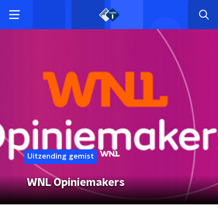
Uitzending gemist
WNL Opiniemakers