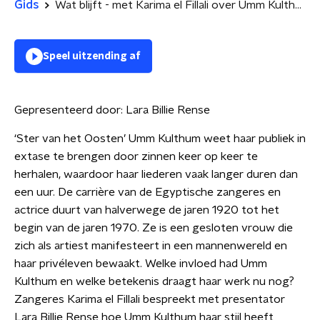
Gids
Wat blijft - met Karima el Fillali over Umm Kulthum, Thé Tjong-King, Jan Troost, Michi Sarmiento en Erik van Bruggen
Speel uitzending af
Gepresenteerd door:
Lara Billie Rense
‘Ster van het Oosten’ Umm Kulthum weet haar publiek in
extase te brengen door zinnen keer op keer te
herhalen, waardoor haar liederen vaak langer duren dan
een uur. De carrière van de Egyptische zangeres en
actrice duurt van halverwege de jaren 1920 tot het
begin van de jaren 1970. Ze is een gesloten vrouw die
zich als artiest manifesteert in een mannenwereld en
haar privéleven bewaakt. Welke invloed had Umm
Kulthum en welke betekenis draagt haar werk nu nog?
Zangeres Karima el Fillali bespreekt met presentator
Lara Billie Rense hoe Umm Kulthum haar stijl heeft