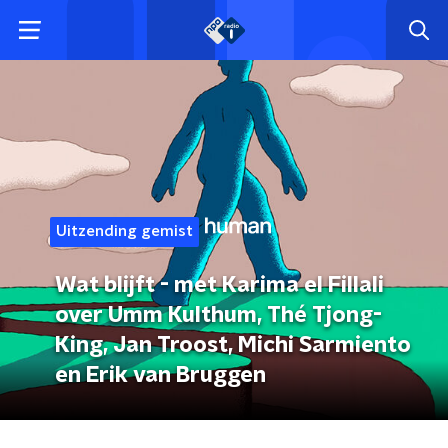
Uitzending gemist
Wat blijft - met Karima el Fillali
over Umm Kulthum, Thé Tjong-
King, Jan Troost, Michi Sarmiento
en Erik van Bruggen