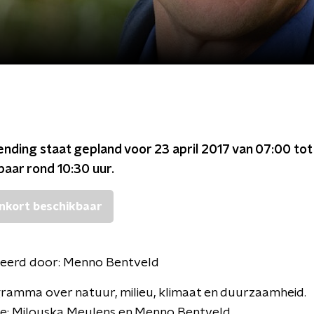
ending staat gepland voor
23 april 2017 van 07:00 tot
kbaar rond
10:30
uur.
nkort beschikbaar
eerd door:
Menno Bentveld
ramma over natuur, milieu, klimaat en duurzaamheid.
ie: Milouska Meulens en Menno Bentveld.