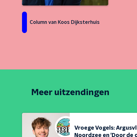
Column van Koos Dijksterhuis
Meer uitzendingen
Vroege Vogels: Argusv
Noordzee en 'Door de o