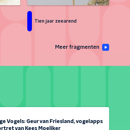
Tien jaar zeearend
Meer fragmenten
e Vogels: Geur van Friesland, vogelapps
rtret van Kees Moeliker