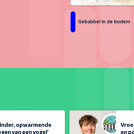
Gebabbel in de bodem
linder, opwarmende
Vroeg
gen van een vogel'
en po