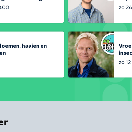
0:00
zo 26 
loemen, haaien en
Vroeg
en
inse
zo 12 
er