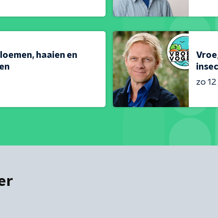
loemen, haaien en
Vroeg
en
inse
zo 12 
er