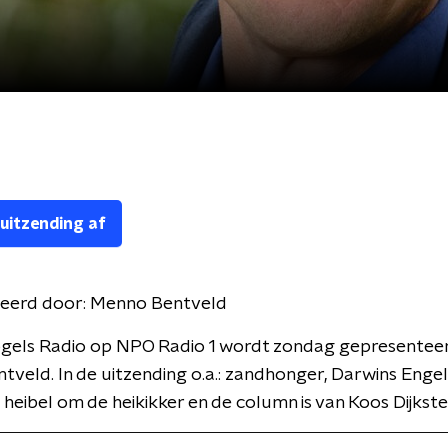
 uitzending af
eerd door:
Menno Bentveld
gels Radio op NPO Radio 1 wordt zondag gepresentee
veld. In de uitzending o.a.: zandhonger, Darwins Engel
 heibel om de heikikker en de column is van Koos Dijkste