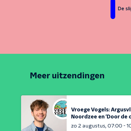
De sl
Meer uitzendingen
Vroege Vogels: Argusv
Noordzee en 'Door de o
zo 2 augustus
07:00 - 1