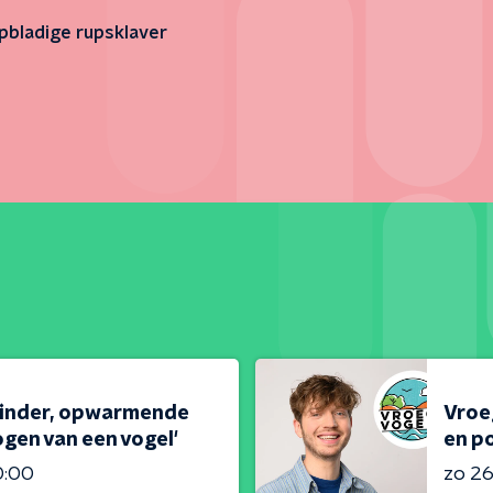
ipbladige rupsklaver
linder, opwarmende
Vroeg
gen van een vogel'
en po
0:00
zo 26 