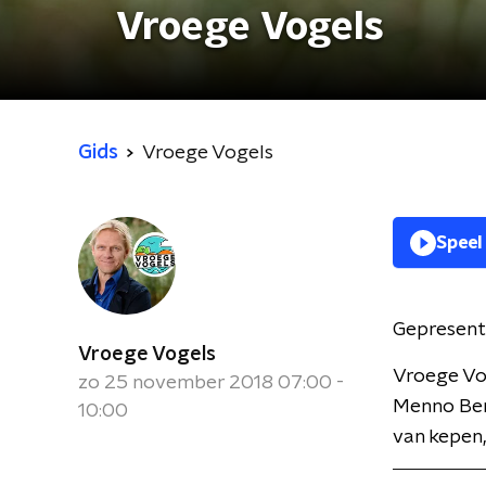
Vroege Vogels
Gids
Vroege Vogels
Speel
Gepresent
Vroege Vogels
Vroege Vo
zo 25 november 2018 07:00 -
Menno Bent
10:00
van kepen,