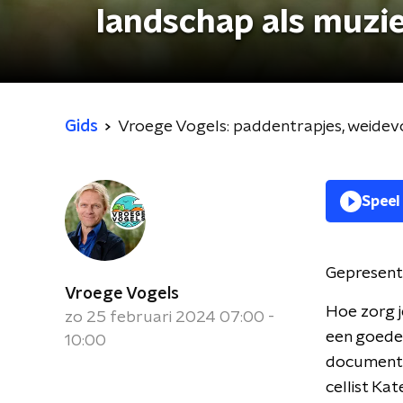
landschap als muzi
Gids
Vroege Vogels: paddentrapjes, weidev
Speel
Gepresent
Vroege Vogels
Hoe zorg j
zo 25 februari 2024 07:00 -
een goede 
10:00
documentai
cellist Ka