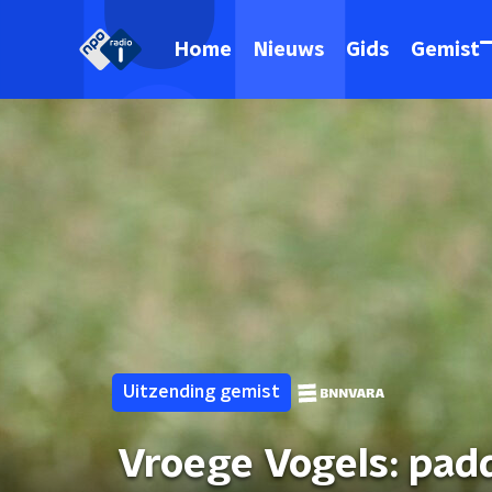
Home
Nieuws
Gids
Gemist
Uitzending gemist
Vroege Vogels: pad