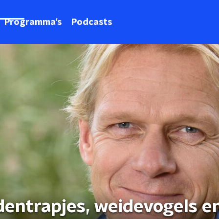
Programma's
Podcasts
dentrapjes, weidevogels e