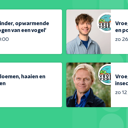
linder, opwarmende
Vroeg
gen van een vogel'
en po
0:00
zo 26 
loemen, haaien en
Vroeg
en
inse
zo 12 