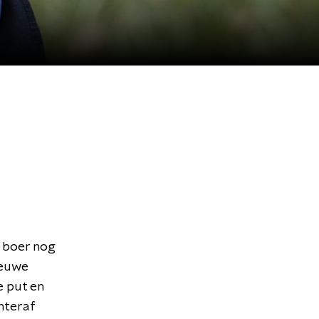
s boer nog
ieuwe
e put en
hteraf