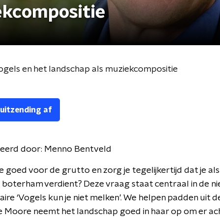
ekcompositie
ogels en het landschap als muziekcompositie
 uitzending af
eerd door:
Menno Bentveld
e goed voor de grutto en zorg je tegelijkertijd dat je al
boterham verdient? Deze vraag staat centraal in de n
re ‘Vogels kun je niet melken’. We helpen padden uit d
te Moore neemt het landschap goed in haar op om er ac