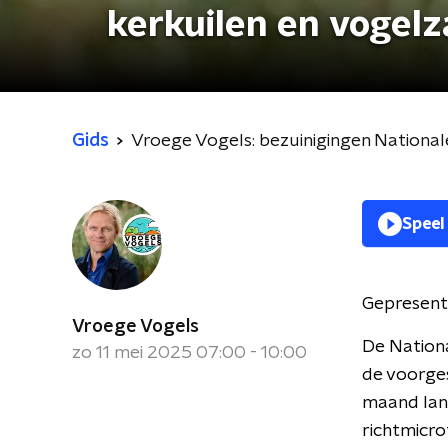
kerkuilen en vogel
Gids
Vroege Vogels: bezuinigingen National
Speel
Gepresent
Vroege Vogels
De Nationa
zo 11 mei 2025 07:00 - 10:00
de voorges
maand lang
richtmicr