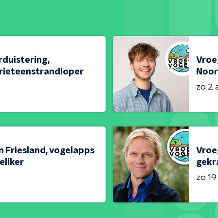
duistering,
Vroe
 drieteenstrandloper
Noor
zo 2 
n Friesland, vogelapps
Vroe
eliker
gekr
zo 19 