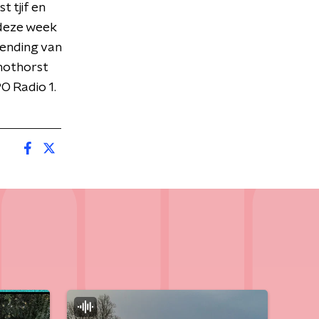
 tjif en
 deze week
zending van
hothorst
O Radio 1.