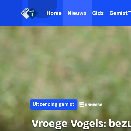
Home
Nieuws
Gids
Gemist
Uitzending gemist
Vroege Vogels: bezu