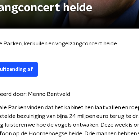
zangconcert heide
e Parken, kerkuilen en vogelzangconcert heide
 uitzending af
eerd door:
Menno Bentveld
le Parken vinden dat het kabinet hen laat vallen en ro
telde bezuiniging van bijna 24 miljoen euro terug te dr
 luisteren we hoe de vogels ontwaken. Deze week is o
ofoon op de Hoorneboegse heide. Drie mannen hebben