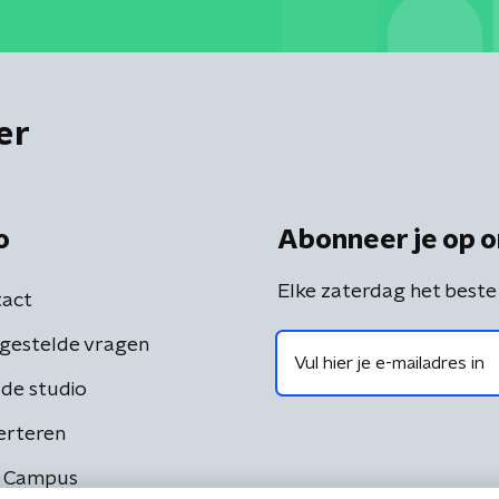
er
o
Abonneer je op o
Elke zaterdag het beste
act
gestelde vragen
de studio
erteren
 Campus