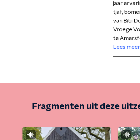
jaar ervar
tjaf, bome
van Bibi D
Vroege Vo
te Amersfo
Lees meer
Fragmenten uit deze uit