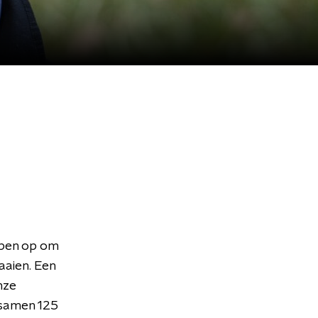
epen op om
aaien. Een
nze
 samen 125