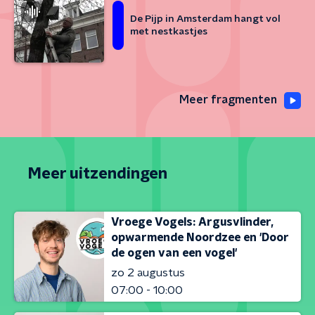
De Pijp in Amsterdam hangt vol
met nestkastjes
Meer fragmenten
Meer uitzendingen
Vroege Vogels: Argusvlinder,
opwarmende Noordzee en 'Door
de ogen van een vogel'
zo 2 augustus
07:00 - 10:00