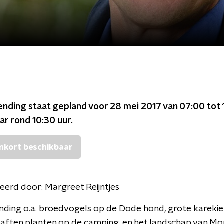
ending staat gepland voor
28 mei 2017 van 07:00 tot 
ar rond
10:30
uur.
nkort beschikbaar
eerd door:
Margreet Reijntjes
ending o.a. broedvogels op de Dode hond, grote karekie
haften planten op de camping, en het landschap van Mo