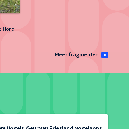
e Hond
Meer fragmenten
e Vogels: Geur van Friesland, vogelapps