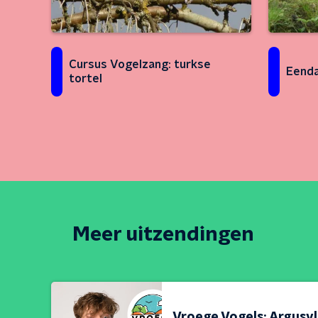
Cursus Vogelzang: turkse
Eenda
tortel
Meer uitzendingen
Vroege Vogels: Argusv