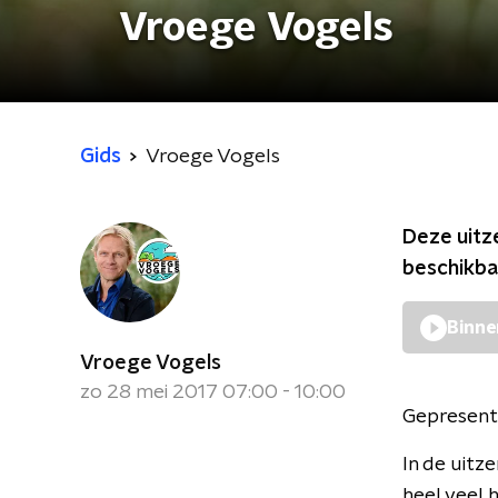
Vroege Vogels
Gids
Vroege Vogels
Deze uitz
beschikba
Binne
Vroege Vogels
zo 28 mei 2017 07:00 - 10:00
Gepresent
In de uitz
heel veel 