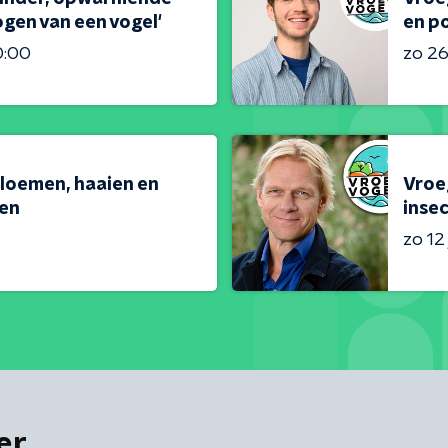
gen van een vogel'
en po
0:00
zo 26 
loemen, haaien en
Vroeg
en
inse
zo 12 
er