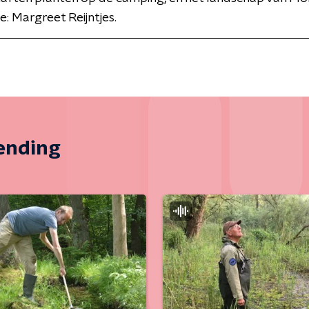
e: Margreet Reijntjes.
zending