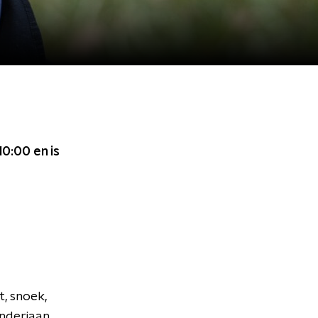
10:00
en is
t, snoek,
nderiaan.