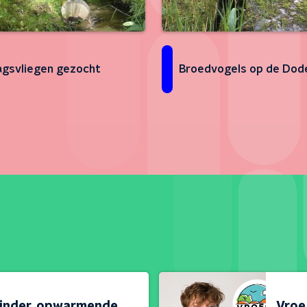
gsvliegen gezocht
Broedvogels op de Dod
linder, opwarmende
Vroeg