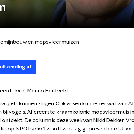
n
zeemijnbouw en mopsvleermuizen
 uitzending af
eerd door:
Menno Bentveld
n vogels kunnen zingen. Ook vissen kunnen er wat van. Al 
 bij vogels. Allereerste kraamkolonie mopsvleermuis in
ontdekt. De column is deze week van Nikki Dekker. Vr
dio op NPO Radio 1 wordt zondag gepresenteerd doo