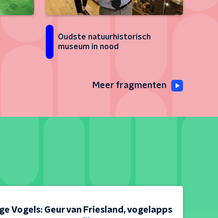
Oudste natuurhistorisch
museum in nood
Meer fragmenten
e Vogels: Geur van Friesland, vogelapps