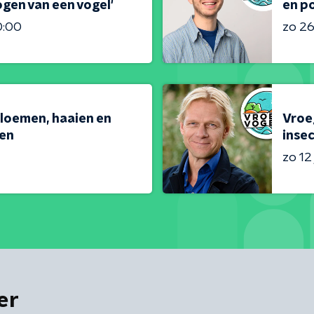
gen van een vogel'
en po
0:00
zo 26 
loemen, haaien en
Vroeg
en
inse
zo 12 
er