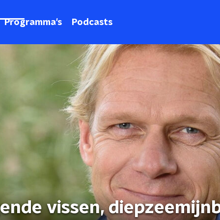
Programma's
Podcasts
gende vissen, diepzeemij