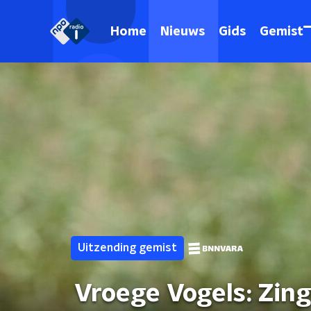
Home
Nieuws
Gids
Gemist
Uitzending gemist
Vroege Vogels: Zin