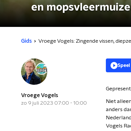
en mopsvleermuize
Gids
Vroege Vogels: Zingende vissen, diep
Speel
Gepresent
Vroege Vogels
Niet allee
zo 9 juli 2023 07:00 - 10:00
anders dan
Nederland 
Vogels Ra