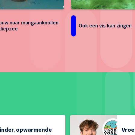
ouw naar mangaanknollen
Ook een vis kan zingen
 diepzee
linder, opwarmende
Vroeg