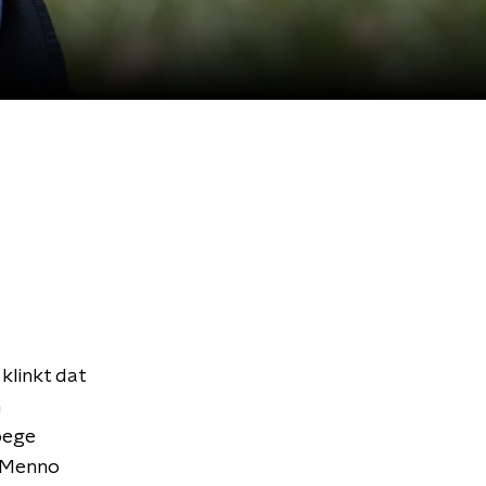
klinkt dat
oege
r Menno