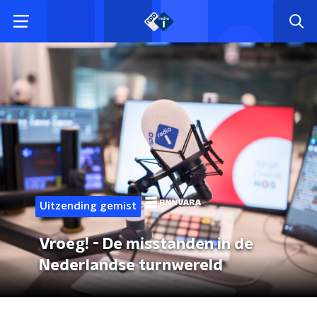
Uitzending gemist
Vroeg! - De misstanden in de
Nederlandse turnwereld