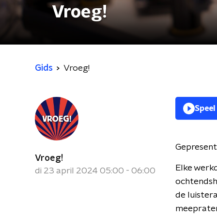
Vroeg!
Gids
Vroeg!
Speel
Gepresent
Vroeg!
Elke werk
di 23 april 2024 05:00 - 06:00
ochtendsho
de luister
meepraten