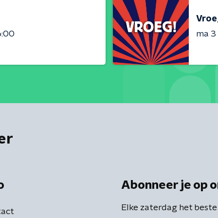
Vroe
6:00
ma 3
er
o
Abonneer je op o
Elke zaterdag het beste
act