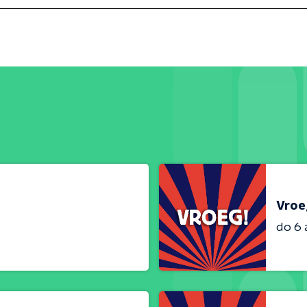
Vroe
do 6