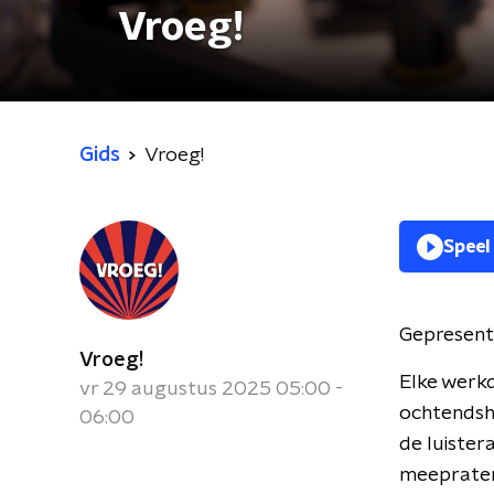
Vroeg!
Gids
Vroeg!
Speel
Gepresent
Vroeg!
Elke werk
vr 29 augustus 2025 05:00 -
ochtendsho
06:00
de luister
meepraten