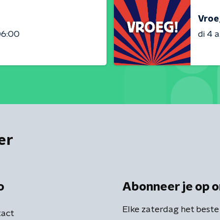
Vroe
06:00
di 4 
er
o
Abonneer je op o
Elke zaterdag het beste
act