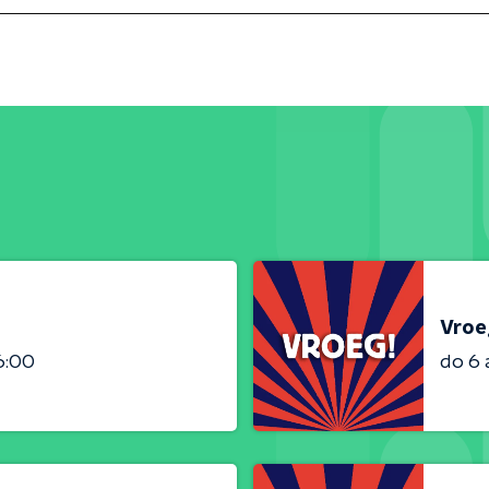
Vroe
6:00
do 6