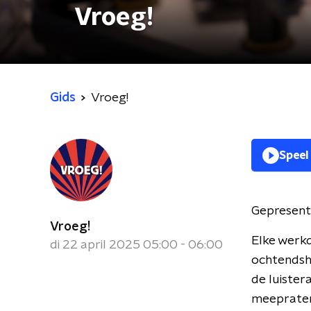
Vroeg!
Gids
Vroeg!
Speel
Gepresent
Vroeg!
Elke werk
di 22 april 2025 05:00 - 06:00
ochtendsho
de luister
meepraten