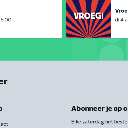
Vroe
06:00
di 4 
er
o
Abonneer je op o
Elke zaterdag het beste
act