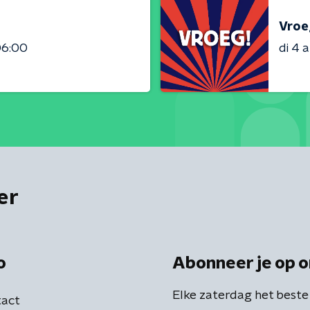
Vroe
06:00
di 4 
er
o
Abonneer je op o
Elke zaterdag het beste
act