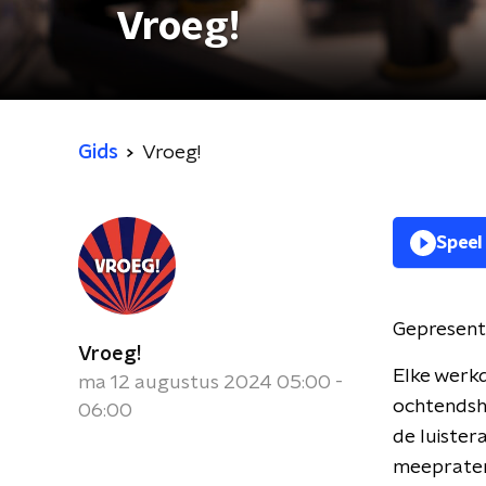
Vroeg!
Gids
Vroeg!
Speel
Gepresent
Vroeg!
Elke werk
ma 12 augustus 2024 05:00 -
ochtendsho
06:00
de luister
meepraten