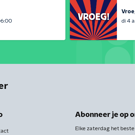
Vroe
06:00
di 4 
er
o
Abonneer je op o
Elke zaterdag het beste
act