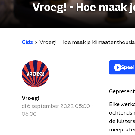
Vroeg! - Hoe maak 
Gids
Vroeg! - Hoe maak je klimaatenthousi
Speel
Gepresent
Vroeg!
Elke werk
di 6 september 2022 05:00 -
ochtendsho
06:00
de luister
meepraten