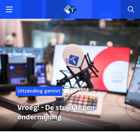
Uitzending gemist
Vroeg! - De strijd tegen
ondermijning