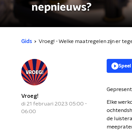
nepnieuws?
Gids
Vroeg! - Welke maatregelen zijn er te
Speel
Gepresent
Vroeg!
Elke werk
di 21 februari 2023 05:00 -
ochtendsho
06:00
de luister
meepraten