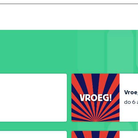
Vroe
do 6