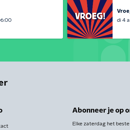
Vroe
06:00
di 4 
er
o
Abonneer je op o
Elke zaterdag het beste
act